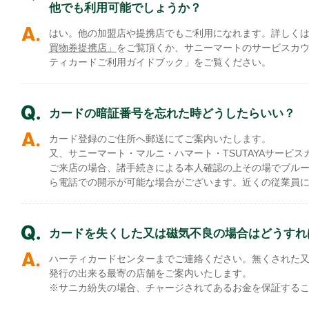
他でも利用可能でしょうか？
はい。他の加盟店や提携店でもご利用になれます。詳しく
買物券提携店」
をご覧頂くか、サニーマートのサービスカ
ティカードご利用ガイドブック」をご覧ください。
カードの暗証番号を忘れた時どうしたらいい？
カード登録のご住所へ郵送にてご案内いたします。
又、サニーマート・マルニ・ハマート・TSUTAYAサービ
ご来店の場合、諸手続きによる本人確認の上その場でブル
ら電話での開示が可能な場合がございます。近くの従業員
カードを失くした又は磁気不良の場合はどうすれ
ハーティカードセンターまでご連絡ください。無くされた
発行の出来る最寄の店舗をご案内いたします。
※サニカ紛失の場合、チャージされてあるお金を保証する